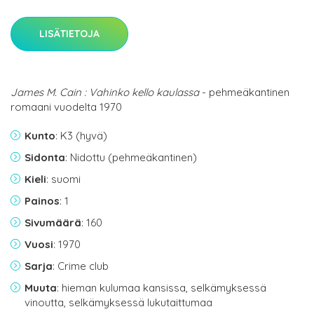
LISÄTIETOJA
James M. Cain : Vahinko kello kaulassa
- pehmeäkantinen
romaani vuodelta 1970
Kunto
: K3 (hyvä)
Sidonta
: Nidottu (pehmeäkantinen)
Kieli
: suomi
Painos
: 1
Sivumäärä
: 160
Vuosi
: 1970
Sarja
: Crime club
Muuta
: hieman kulumaa kansissa, selkämyksessä
vinoutta, selkämyksessä lukutaittumaa