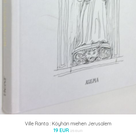
Ville Ranta : Köyhän miehen Jerusalem
19 EUR
25 EUR