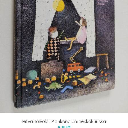
Ritva Toivola : Kaukana unihiekkakuussa
5 EUR