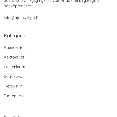
Jos sinulla on kysymyksiä, voit ottaa meihin yhteyttä
sähköpostitse:
info@ajatuskirjat.fi
Kategoriat
Kaunokirjat
Keittokirjat
Lastenkirjat
Sarjakuvat
Tietokirjat
Tuotemerkit