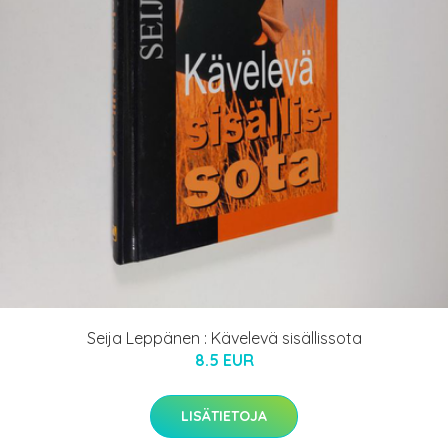
Seija Leppänen : Kävelevä sisällissota
8.5 EUR
LISÄTIETOJA