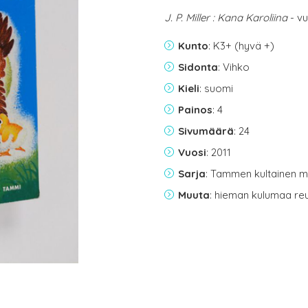
J. P. Miller : Kana Karoliina
- vu
Kunto
: K3+ (hyvä +)
Sidonta
: Vihko
Kieli
: suomi
Painos
: 4
Sivumäärä
: 24
Vuosi
: 2011
Sarja
: Tammen kultainen min
Muuta
: hieman kulumaa reu