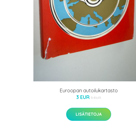
Euroopan autoilukartasto
3 EUR
5 EUR
LISÄTIETOJA