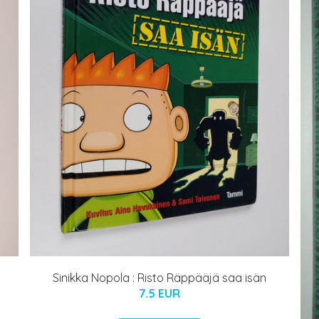
Sinikka Nopola : Risto Räppääjä saa isän
7.5 EUR