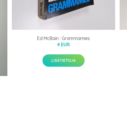
Ed McBain : Grammamies
4 EUR
LISÄTIETOJA