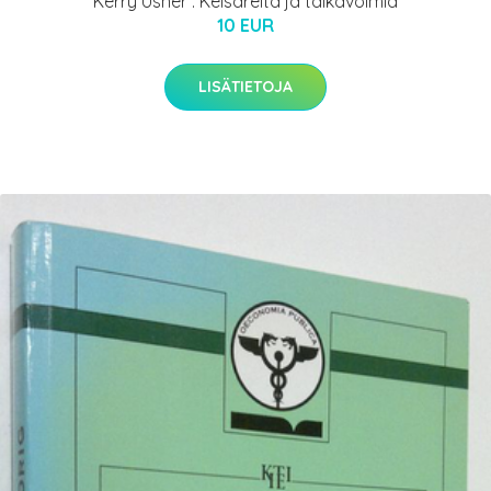
Kerry Usher : Keisareita ja taikavoimia
10 EUR
LISÄTIETOJA