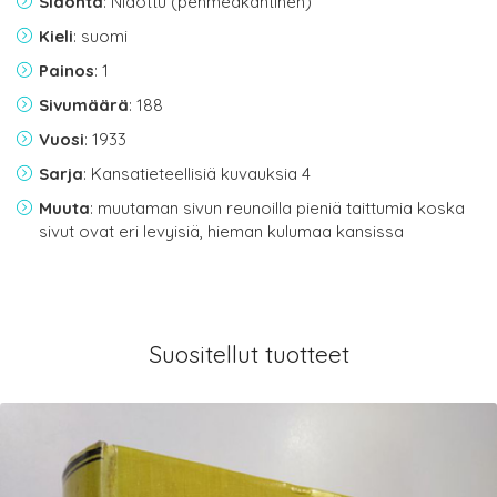
Sidonta
: Nidottu (pehmeäkantinen)
Kieli
: suomi
Painos
: 1
Sivumäärä
: 188
Vuosi
: 1933
Sarja
: Kansatieteellisiä kuvauksia 4
Muuta
: muutaman sivun reunoilla pieniä taittumia koska
sivut ovat eri levyisiä, hieman kulumaa kansissa
Suositellut tuotteet