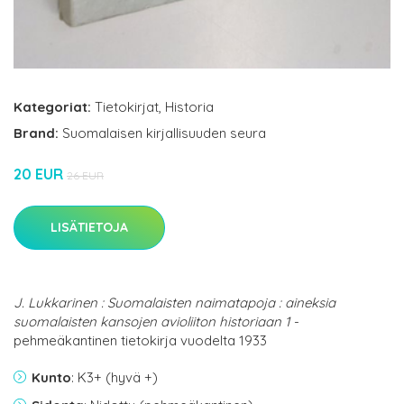
Kategoriat:
Tietokirjat
,
Historia
Brand:
Suomalaisen kirjallisuuden seura
20 EUR
26 EUR
LISÄTIETOJA
J. Lukkarinen : Suomalaisten naimatapoja : aineksia
suomalaisten kansojen avioliiton historiaan 1
-
pehmeäkantinen tietokirja vuodelta 1933
Kunto
: K3+ (hyvä +)