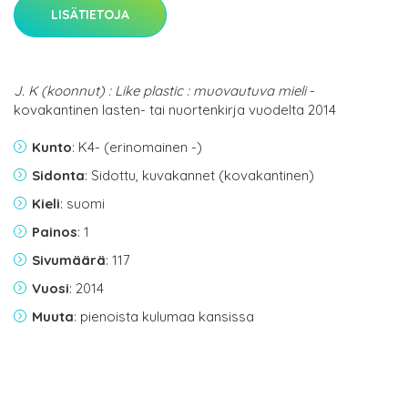
LISÄTIETOJA
J. K (koonnut) : Like plastic : muovautuva mieli
-
kovakantinen lasten- tai nuortenkirja vuodelta 2014
Kunto
: K4- (erinomainen -)
Sidonta
: Sidottu, kuvakannet (kovakantinen)
Kieli
: suomi
Painos
: 1
Sivumäärä
: 117
Vuosi
: 2014
Muuta
: pienoista kulumaa kansissa