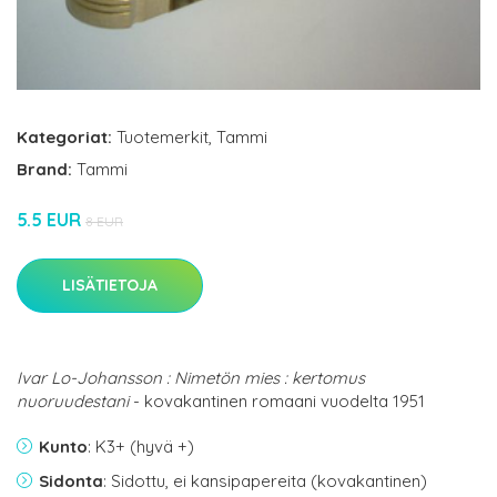
Kategoriat:
Tuotemerkit
,
Tammi
Brand:
Tammi
5.5 EUR
8 EUR
LISÄTIETOJA
Ivar Lo-Johansson : Nimetön mies : kertomus
nuoruudestani
- kovakantinen romaani vuodelta 1951
Kunto
: K3+ (hyvä +)
Sidonta
: Sidottu, ei kansipapereita (kovakantinen)