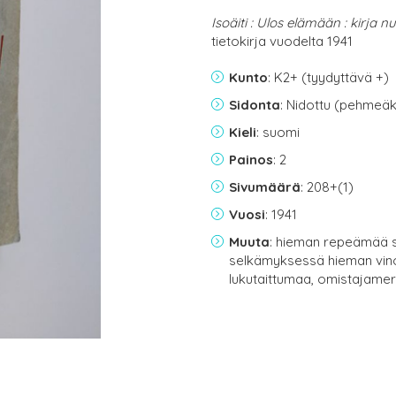
Isoäiti : Ulos elämään : kirja nuo
tietokirja vuodelta 1941
Kunto
: K2+ (tyydyttävä +)
Sidonta
: Nidottu (pehmeäk
Kieli
: suomi
Painos
: 2
Sivumäärä
: 208+(1)
Vuosi
: 1941
Muuta
: hieman repeämää s
selkämyksessä hieman vino
lukutaittumaa, omistajamer