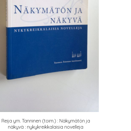
Reija ym. Tanninen (toim.) : Näkymätön ja
näkyvä : nykykreikkalaisia novelleja