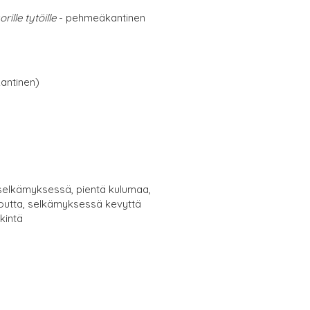
rille tytöille
- pehmeäkantinen
antinen)
elkämyksessä, pientä kulumaa,
utta, selkämyksessä kevyttä
kintä