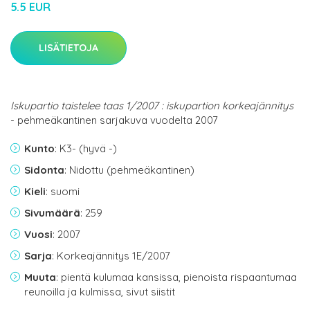
5.5 EUR
LISÄTIETOJA
Iskupartio taistelee taas 1/2007 : iskupartion korkeajännitys
- pehmeäkantinen sarjakuva vuodelta 2007
Kunto
: K3- (hyvä -)
Sidonta
: Nidottu (pehmeäkantinen)
Kieli
: suomi
Sivumäärä
: 259
Vuosi
: 2007
Sarja
: Korkeajännitys 1E/2007
Muuta
: pientä kulumaa kansissa, pienoista rispaantumaa
reunoilla ja kulmissa, sivut siistit