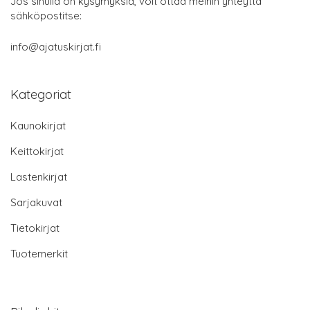
Jos sinulla on kysymyksiä, voit ottaa meihin yhteyttä
sähköpostitse:
info@ajatuskirjat.fi
Kategoriat
Kaunokirjat
Keittokirjat
Lastenkirjat
Sarjakuvat
Tietokirjat
Tuotemerkit