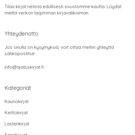
Tilaa kirjat netistä edullisesti sivustomme kautta. Löydät
meiltä verkon laajimman kirjavalikoiman.
Yhteydenotto
Jos sinulla on kysymyksiä, voit ottaa meihin yhteyttä
sähköpostitse:
info@ajatuskirjat.fi
Kategoriat
Kaunokirjat
Keittokirjat
Lastenkirjat
Sarjakuvat