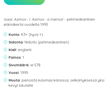
Isaac Asimov : I. Asimov : a memoir
- pehmeäkantinen
elämäkerta vuodelta 1995
Kunto
: K3+ (hyvä +)
Sidonta
: Nidottu (pehmeäkantinen)
Kieli
: englanti
Painos
: 1
Sivumäärä
: xii 578
Vuosi
: 1995
Muuta
: pienoista kulumaa kansissa, selkämyksessä yksi
kevyt lukutaite