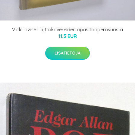
Vicki Iovine : Tyttökavereiden opas taaperovuosiin
11.5 EUR
LISÄTIETOJA