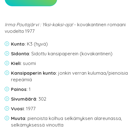
Irma Poutajärvi : Yksi-kaksi-aja!
- kovakantinen romaani
vuodelta 1977
Kunto
: K3 (hyvä)
Sidonta
: Sidottu kansipaperein (kovakantinen)
Kieli
: suomi
Kansipaperin kunto
: jonkin verran kulumaa/pienoisia
repeämiä
Painos
: 1
Sivumäärä
: 302
Vuosi
: 1977
Muuta
: pienoista kolhua selkämyksen alareunassa,
selkämyksessä vinoutta