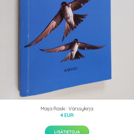
Maija Raski : Värssykirja
4 EUR
LISÄTIETOJA