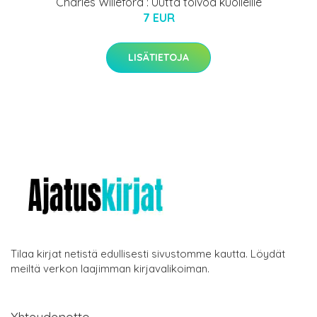
Charles Willeford : Uutta toivoa kuolleille
7 EUR
LISÄTIETOJA
Tilaa kirjat netistä edullisesti sivustomme kautta. Löydät
meiltä verkon laajimman kirjavalikoiman.