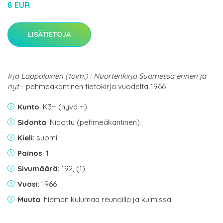
8 EUR
LISÄTIETOJA
Irja Lappalainen (toim.) : Nuortenkirja Suomessa ennen ja
nyt
- pehmeäkantinen tietokirja vuodelta 1966
Kunto
: K3+ (hyvä +)
Sidonta
: Nidottu (pehmeäkantinen)
Kieli
: suomi
Painos
: 1
Sivumäärä
: 192, (1)
Vuosi
: 1966
Muuta
: hieman kulumaa reunoilla ja kulmissa