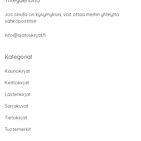
Yhteydenotto
Jos sinulla on kysymyksiä, voit ottaa meihin yhteyttä
sähköpostitse:
info@ajatuskirjat.fi
Kategoriat
Kaunokirjat
Keittokirjat
Lastenkirjat
Sarjakuvat
Tietokirjat
Tuotemerkit