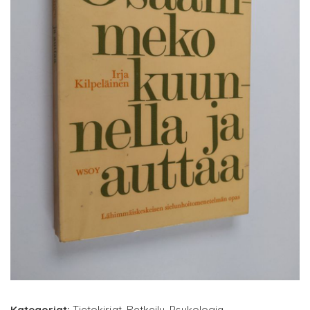
Kategoriat:
Tietokirjat
,
Retkeily
,
Psykologia