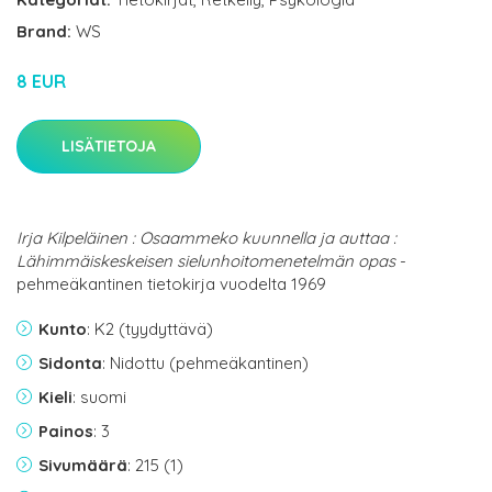
Brand:
WS
8 EUR
LISÄTIETOJA
Irja Kilpeläinen : Osaammeko kuunnella ja auttaa :
Lähimmäiskeskeisen sielunhoitomenetelmän opas
-
pehmeäkantinen tietokirja vuodelta 1969
Kunto
: K2 (tyydyttävä)
Sidonta
: Nidottu (pehmeäkantinen)
Kieli
: suomi
Painos
: 3
Sivumäärä
: 215 (1)