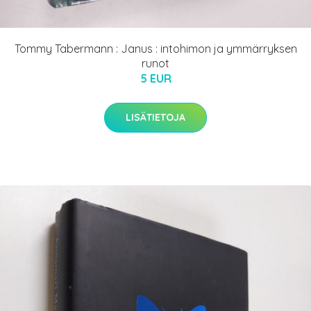
Tommy Tabermann : Janus : intohimon ja ymmärryksen
runot
5 EUR
LISÄTIETOJA