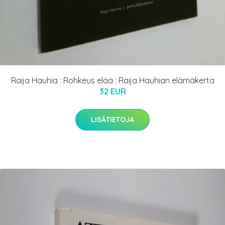
Raija Hauhia : Rohkeus elää : Raija Hauhian elämäkerta
32 EUR
LISÄTIETOJA