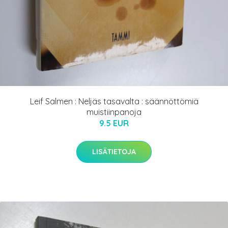
Leif Salmen : Neljäs tasavalta : säännöttömiä
muistiinpanoja
9.5 EUR
LISÄTIETOJA