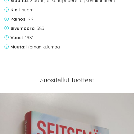
Sidonta
: Sidottu, ei kansipapereita (kovakantinen)
Kieli
: suomi
Painos
: KK
Sivumäärä
: 383
Vuosi
: 1981
Muuta
: hieman kulumaa
Suositellut tuotteet