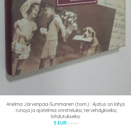
Anelma Järvenpää-Summanen (toim.) : Ajatus on lahja
: runoja ja ajatelmia onnitteluksi, tervehdykseksi,
lohdutukseksi
5 EUR
6 EUR