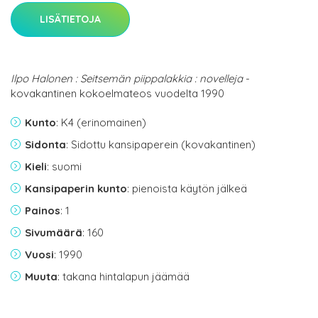
LISÄTIETOJA
Ilpo Halonen : Seitsemän piippalakkia : novelleja
-
kovakantinen kokoelmateos vuodelta 1990
Kunto
: K4 (erinomainen)
Sidonta
: Sidottu kansipaperein (kovakantinen)
Kieli
: suomi
Kansipaperin kunto
: pienoista käytön jälkeä
Painos
: 1
Sivumäärä
: 160
Vuosi
: 1990
Muuta
: takana hintalapun jäämää