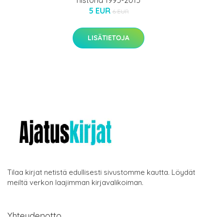
historia 1995-2015
5 EUR
6 EUR
LISÄTIETOJA
Tilaa kirjat netistä edullisesti sivustomme kautta. Löydät
meiltä verkon laajimman kirjavalikoiman.
Yhteydenotto