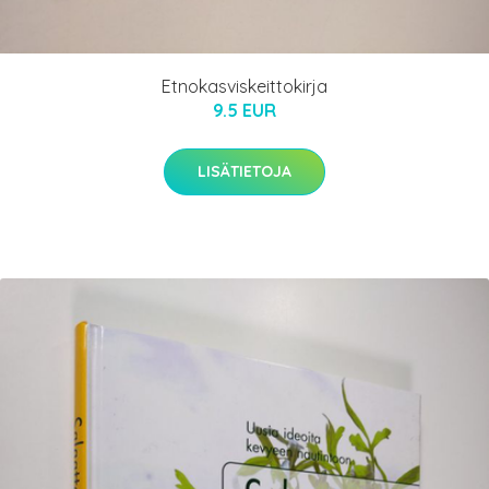
Etnokasviskeittokirja
9.5 EUR
LISÄTIETOJA