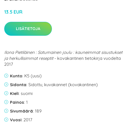
13.5 EUR
LISÄTIETOJA
Ilona Pietiläinen : Satumainen joulu : kauneimmat sisustukset
ja herkullisimmat reseptit
- kovakantinen tietokirja vuodelta
2017
Kunto
: K5 (uusi)
Sidonta
: Sidottu, kuvakannet (kovakantinen)
Kieli
: suomi
Painos
: 1
Sivumäärä
: 189
Vuosi
: 2017