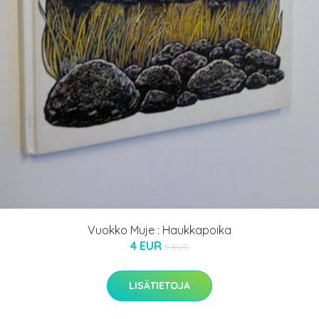
Vuokko Muje : Haukkapoika
4 EUR
5 EUR
LISÄTIETOJA