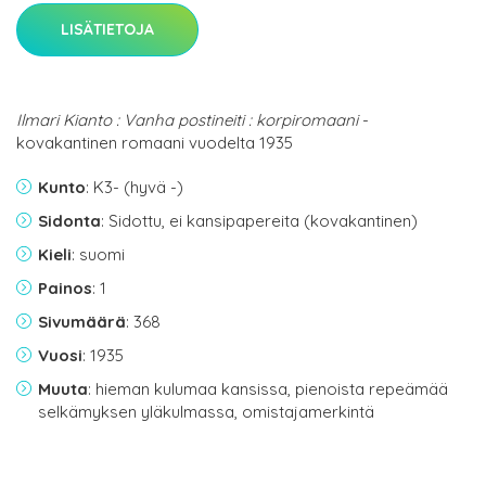
LISÄTIETOJA
Ilmari Kianto : Vanha postineiti : korpiromaani
-
kovakantinen romaani vuodelta 1935
Kunto
: K3- (hyvä -)
Sidonta
: Sidottu, ei kansipapereita (kovakantinen)
Kieli
: suomi
Painos
: 1
Sivumäärä
: 368
Vuosi
: 1935
Muuta
: hieman kulumaa kansissa, pienoista repeämää
selkämyksen yläkulmassa, omistajamerkintä