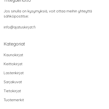
Yhteydenotto
Jos sinulla on kysymyksiä, voit ottaa meihin yhteyttä
sähköpostitse:
info@ajatuskirjat.fi
Kategoriat
Kaunokirjat
Keittokirjat
Lastenkirjat
Sarjakuvat
Tietokirjat
Tuotemerkit