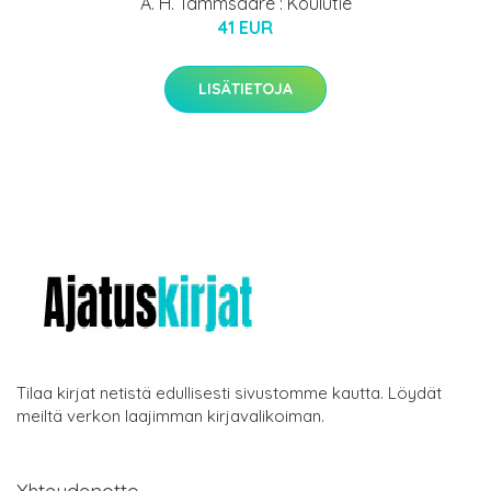
A. H. Tammsaare : Koulutie
41 EUR
LISÄTIETOJA
Tilaa kirjat netistä edullisesti sivustomme kautta. Löydät
meiltä verkon laajimman kirjavalikoiman.