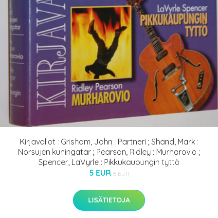
Kirjavaliot : Grisham, John : Partneri ; Shand, Mark :
Norsujen kuningatar ; Pearson, Ridley : Murharovio ;
Spencer, LaVyrle : Pikkukaupungin tyttö
5 EUR
6 EUR
LISÄTIETOJA