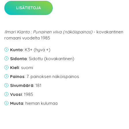
LISÄTIETOJA
Ilmari Kianto : Punainen viiva (näköispainos)
- kovakantinen
romaani vuodelta 1985
Kunto
: K3+ (hyvä +)
Sidonta
: Sidottu (kovakantinen)
Kieli
: suomi
Painos
: 7. painoksen näköispainos
Sivumäärä
: 181
Vuosi
: 1985
Muuta
: hieman kulumaa