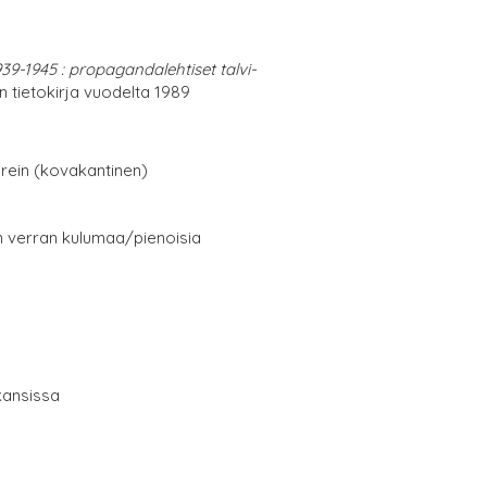
39-1945 : propagandalehtiset talvi-
 tietokirja vuodelta 1989
erein (kovakantinen)
in verran kulumaa/pienoisia
kansissa