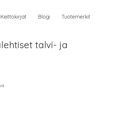
Keittokirjat
Blogi
Tuotemerkit
htiset talvi- ja
va