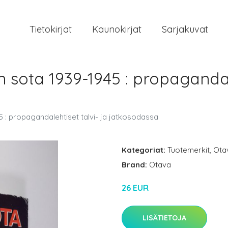
Tietokirjat
Kaunokirjat
Sarjakuvat
 sota 1939-1945 : propagandale
5 : propagandalehtiset talvi- ja jatkosodassa
Kategoriat:
Tuotemerkit
,
Ota
Brand:
Otava
26 EUR
LISÄTIETOJA