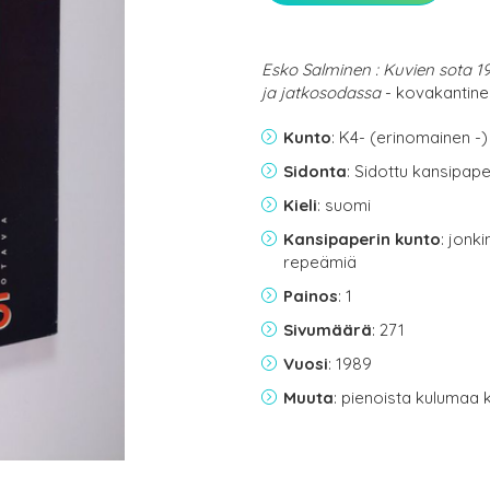
Esko Salminen : Kuvien sota 19
ja jatkosodassa
- kovakantinen
Kunto
: K4- (erinomainen -)
Sidonta
: Sidottu kansipap
Kieli
: suomi
Kansipaperin kunto
: jonk
repeämiä
Painos
: 1
Sivumäärä
: 271
Vuosi
: 1989
Muuta
: pienoista kulumaa 