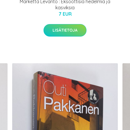
Marketta Levanto : Eksoottisia hedelmiä ja
kasviksia
7 EUR
LISÄTIETOJA