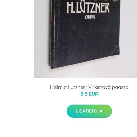
Hellmut Lutzner : Virkistävä paasto
8.5 EUR
LISÄTIETOJA