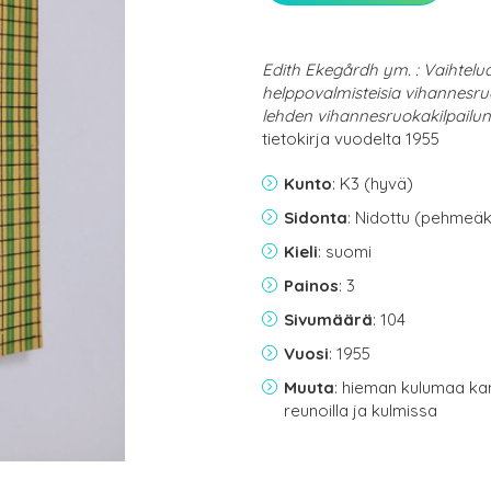
Edith Ekegårdh ym. : Vaihtelua
helppovalmisteisia vihannesruo
lehden vihannesruokakilpailun
tietokirja vuodelta 1955
Kunto
: K3 (hyvä)
Sidonta
: Nidottu (pehmeäk
Kieli
: suomi
Painos
: 3
Sivumäärä
: 104
Vuosi
: 1955
Muuta
: hieman kulumaa ka
reunoilla ja kulmissa