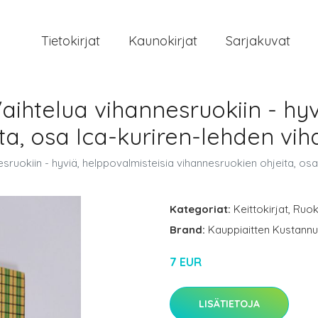
Tietokirjat
Kaunokirjat
Sarjakuvat
aihtelua vihannesruokiin - hyv
a, osa Ica-kuriren-lehden viha
sruokiin - hyviä, helppovalmisteisia vihannesruokien ohjeita, osa 
Kategoriat:
Keittokirjat
,
Ruok
Brand:
Kauppiaitten Kustann
7 EUR
LISÄTIETOJA