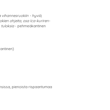
 vihannesruokiin - hyviä,
kien ohjeita, osa Ica-kuriren-
 tuloksia
- pehmeäkantinen
antinen)
nsissa, pienoista rispaantumaa