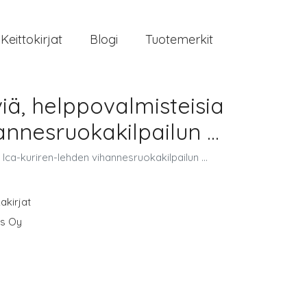
Keittokirjat
Blogi
Tuotemerkit
iä, helppovalmisteisia
nnesruokakilpailun ...
Ica-kuriren-lehden vihannesruokakilpailun ...
akirjat
us Oy