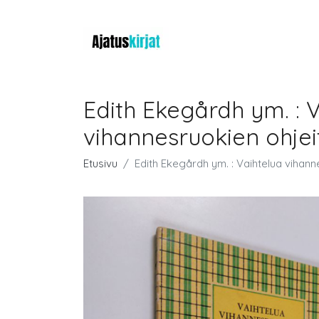
Edith Ekegårdh ym. : V
vihannesruokien ohjeit
Etusivu
Edith Ekegårdh ym. : Vaihtelua vihanne