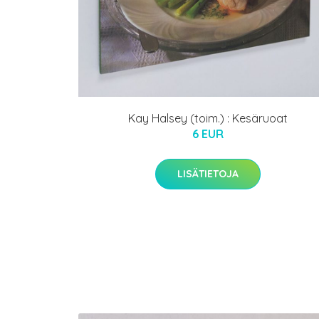
Kay Halsey (toim.) : Kesäruoat
6 EUR
LISÄTIETOJA