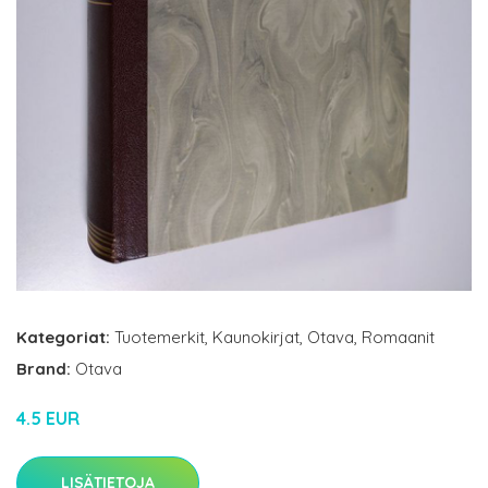
Kategoriat:
Tuotemerkit
,
Kaunokirjat
,
Otava
,
Romaanit
Brand:
Otava
4.5 EUR
LISÄTIETOJA