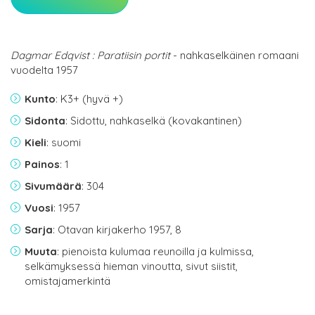
Dagmar Edqvist : Paratiisin portit
- nahkaselkäinen romaani
vuodelta 1957
Kunto
: K3+ (hyvä +)
Sidonta
: Sidottu, nahkaselkä (kovakantinen)
Kieli
: suomi
Painos
: 1
Sivumäärä
: 304
Vuosi
: 1957
Sarja
: Otavan kirjakerho 1957, 8
Muuta
: pienoista kulumaa reunoilla ja kulmissa,
selkämyksessä hieman vinoutta, sivut siistit,
omistajamerkintä