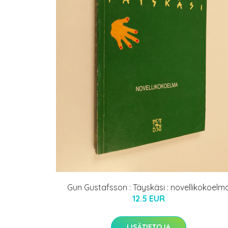
Gun Gustafsson : Täyskäsi : novellikokoelm
12.5 EUR
LISÄTIETOJA