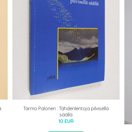
a
Tarmo Palonen : Tähdenlentoja pilvisellä
säällä
10 EUR