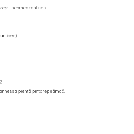
urha
- pehmeäkantinen
antinen)
 2
tukannessa pientä pintarepeämää,