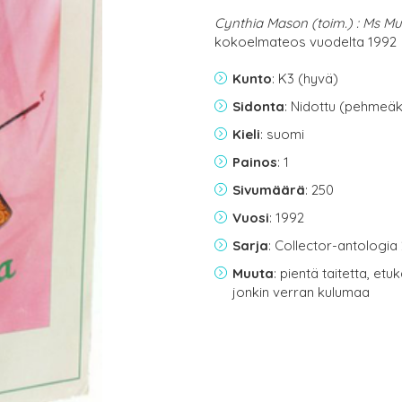
Cynthia Mason (toim.) : Ms M
kokoelmateos vuodelta 1992
Kunto
: K3 (hyvä)
Sidonta
: Nidottu (pehmeäk
Kieli
: suomi
Painos
: 1
Sivumäärä
: 250
Vuosi
: 1992
Sarja
: Collector-antologia
Muuta
: pientä taitetta, e
jonkin verran kulumaa