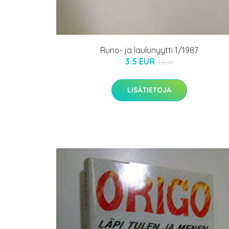
Runo- ja laulunyytti 1/1987
3.5 EUR
4 EUR
LISÄTIETOJA