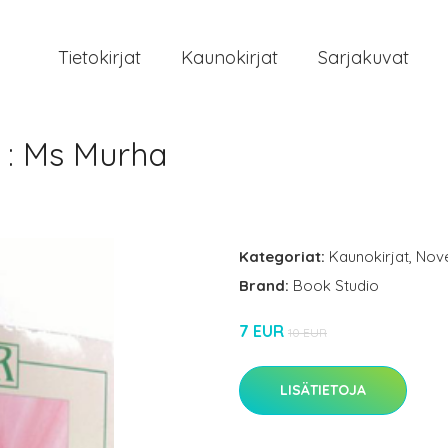
Tietokirjat
Kaunokirjat
Sarjakuvat
 : Ms Murha
Kategoriat:
Kaunokirjat
,
Novel
Brand:
Book Studio
7 EUR
10 EUR
LISÄTIETOJA