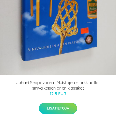
Juhani Seppovaara : Muistojen markkinoilla :
sinivalkoisen arjen klassikot
12.5 EUR
LISÄTIETOJA