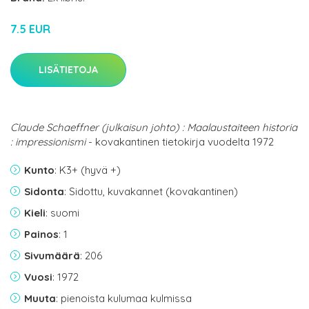
7.5 EUR
LISÄTIETOJA
Claude Schaeffner (julkaisun johto) : Maalaustaiteen historia
: impressionismi
- kovakantinen tietokirja vuodelta 1972
Kunto
: K3+ (hyvä +)
Sidonta
: Sidottu, kuvakannet (kovakantinen)
Kieli
: suomi
Painos
: 1
Sivumäärä
: 206
Vuosi
: 1972
Muuta
: pienoista kulumaa kulmissa