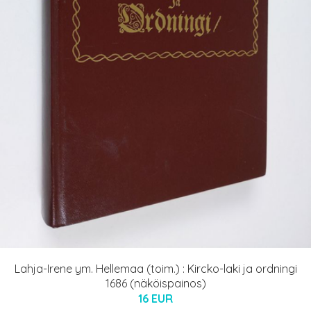
Lahja-Irene ym. Hellemaa (toim.) : Kircko-laki ja ordningi
1686 (näköispainos)
16 EUR