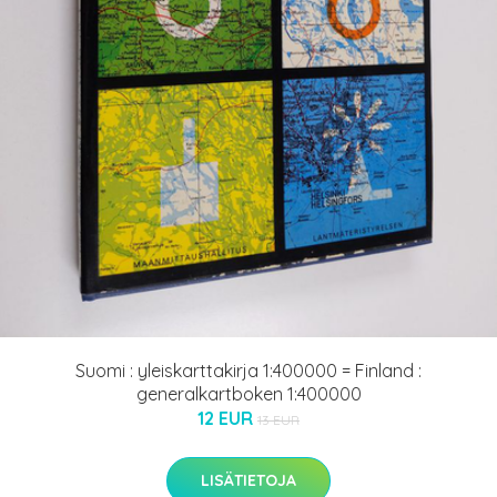
Suomi : yleiskarttakirja 1:400000 = Finland :
generalkartboken 1:400000
12 EUR
13 EUR
LISÄTIETOJA