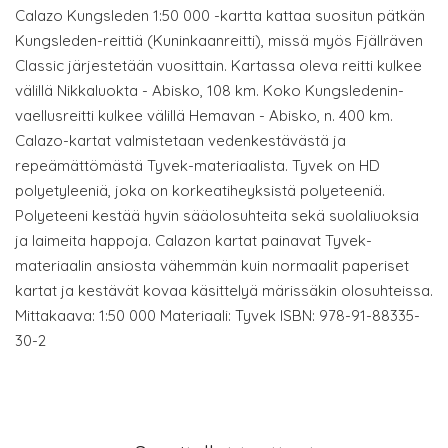
Calazo Kungsleden 1:50 000 -kartta kattaa suositun pätkän
Kungsleden-reittiä (Kuninkaanreitti), missä myös Fjällräven
Classic järjestetään vuosittain. Kartassa oleva reitti kulkee
välillä Nikkaluokta - Abisko, 108 km. Koko Kungsledenin-
vaellusreitti kulkee välillä Hemavan - Abisko, n. 400 km.
Calazo-kartat valmistetaan vedenkestävästä ja
repeämättömästä Tyvek-materiaalista. Tyvek on HD
polyetyleeniä, joka on korkeatiheyksistä polyeteeniä.
Polyeteeni kestää hyvin sääolosuhteita sekä suolaliuoksia
ja laimeita happoja. Calazon kartat painavat Tyvek-
materiaalin ansiosta vähemmän kuin normaalit paperiset
kartat ja kestävät kovaa käsittelyä märissäkin olosuhteissa.
Mittakaava: 1:50 000 Materiaali: Tyvek ISBN: 978-91-88335-
30-2