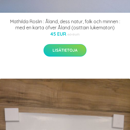
Mathilda Roslin : Åland, dess natur, folk och minnen :
med en karta öfver Åland (osittain lukematon)
45 EUR
60 EUR
LISÄTIETOJA