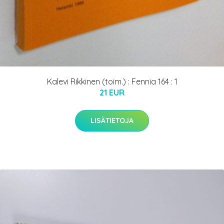
Kalevi Rikkinen (toim.) : Fennia 164 : 1
21 EUR
LISÄTIETOJA