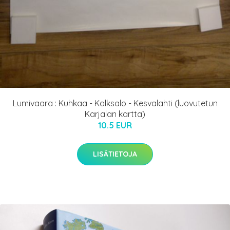
Lumivaara : Kuhkaa - Kalksalo - Kesvalahti (luovutetun
Karjalan kartta)
10.5 EUR
LISÄTIETOJA