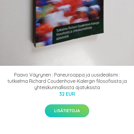
Paavo Väyrynen : Paneurooppa ja uusidealismi :
tutkielma Richard Coudenhove-Kalergin filosofisista ja
yhteiskunnallisista ajatuksista
32 EUR
LISÄTIETOJA