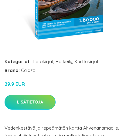
Kategoriat:
Tietokirjat
,
Retkeily
,
Karttakirjat
Brand:
Calazo
29.9 EUR
LISÄTIETOJA
Vedenkestävä ja repeämätön kartta Ahvenanamaalle,
jossa yhdistyvät retkeily- ja matkailutiedot sekä