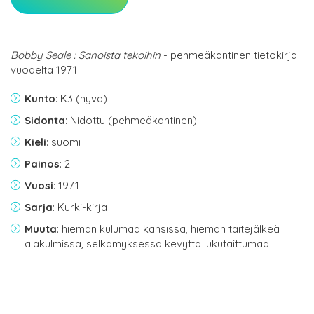
Bobby Seale : Sanoista tekoihin
- pehmeäkantinen tietokirja
vuodelta 1971
Kunto
: K3 (hyvä)
Sidonta
: Nidottu (pehmeäkantinen)
Kieli
: suomi
Painos
: 2
Vuosi
: 1971
Sarja
: Kurki-kirja
Muuta
: hieman kulumaa kansissa, hieman taitejälkeä
alakulmissa, selkämyksessä kevyttä lukutaittumaa