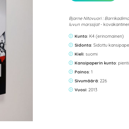
Bjarne Nitovuori : Barrikadimai
luvun marssijat
- kovakantine
Kunto
: K4 (erinomainen)
Sidonta
: Sidottu kansipap
Kieli
: suomi
Kansipaperin kunto
: pien
Painos
: 1
Sivumäärä
: 226
Vuosi
: 2013