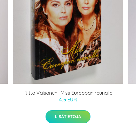
Riitta Väisänen : Miss Euroopan reunalla
4.5 EUR
LISÄTIETOJA