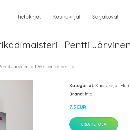
Tietokirjat
Kaunokirjat
Sarjakuvat
rikadimaisteri : Pentti Järvine
 Pentti Järvinen ja 1960-luvun marssijat
Kategoriat:
Kaunokirjat
,
Eläm
Brand:
Into
7.5 EUR
LISÄTIETOJA