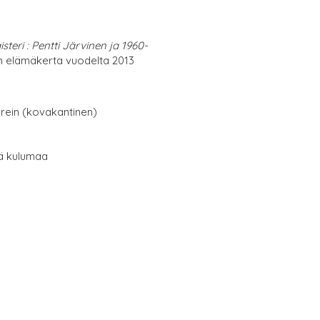
steri : Pentti Järvinen ja 1960-
n elämäkerta vuodelta 2013
erein (kovakantinen)
tä kulumaa