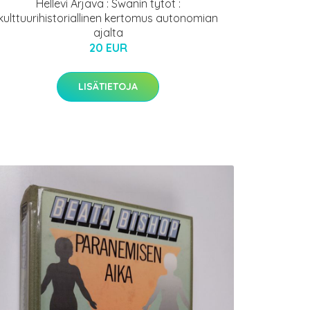
Hellevi Arjava : Swanin tytöt :
kulttuurihistoriallinen kertomus autonomian
ajalta
20 EUR
LISÄTIETOJA