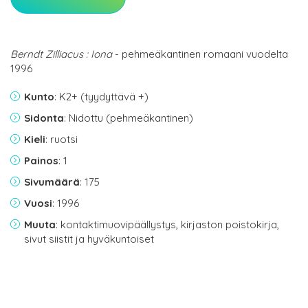
Berndt Zilliacus : Iona
- pehmeäkantinen romaani vuodelta
1996
Kunto
: K2+ (tyydyttävä +)
Sidonta
: Nidottu (pehmeäkantinen)
Kieli
: ruotsi
Painos
: 1
Sivumäärä
: 175
Vuosi
: 1996
Muuta
: kontaktimuovipäällystys, kirjaston poistokirja,
sivut siistit ja hyväkuntoiset