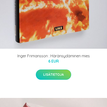
Inger Frimansson : Häränsydäminen mies
6 EUR
LISÄTIETOJA