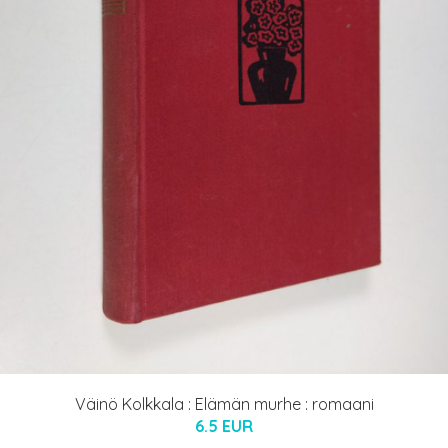
Väinö Kolkkala : Elämän murhe : romaani
6.5 EUR