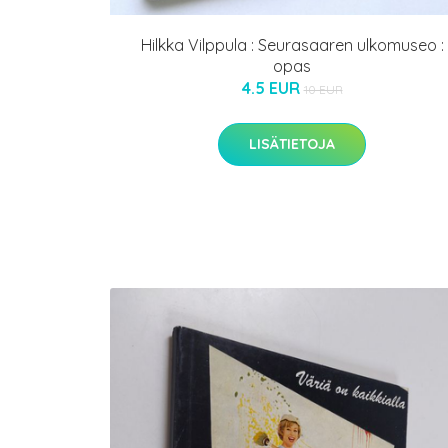
Hilkka Vilppula : Seurasaaren ulkomuseo :
opas
4.5 EUR
10 EUR
LISÄTIETOJA