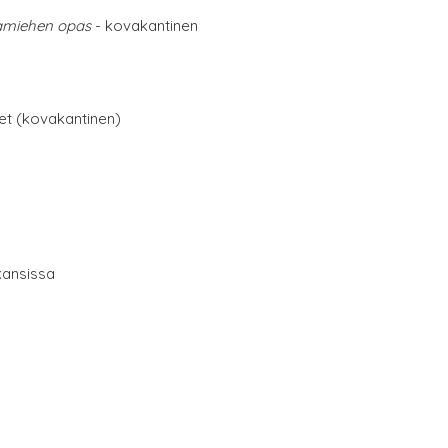
lamiehen opas
- kovakantinen
net (kovakantinen)
kansissa