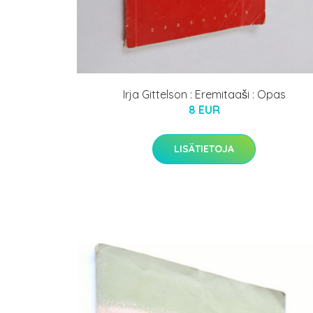
Irja Gittelson : Eremitaaši : Opas
8 EUR
LISÄTIETOJA