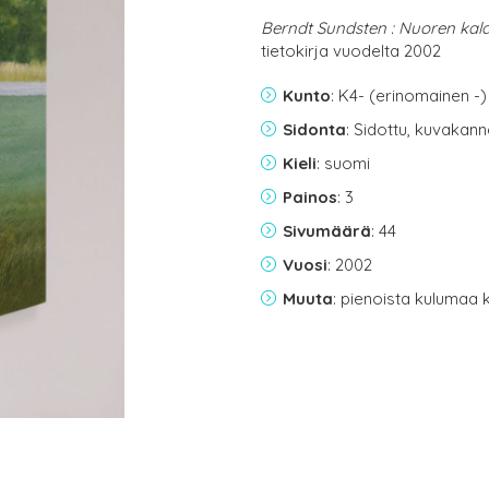
Berndt Sundsten : Nuoren ka
tietokirja vuodelta 2002
Kunto
: K4- (erinomainen -)
Sidonta
: Sidottu, kuvakan
Kieli
: suomi
Painos
: 3
Sivumäärä
: 44
Vuosi
: 2002
Muuta
: pienoista kulumaa 