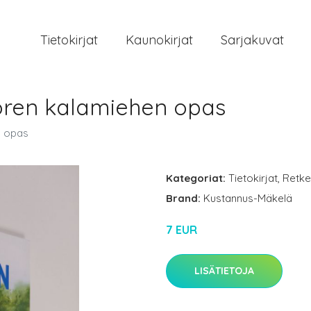
Tietokirjat
Kaunokirjat
Sarjakuvat
oren kalamiehen opas
n opas
Kategoriat:
Tietokirjat
,
Retke
Brand:
Kustannus-Mäkelä
7 EUR
LISÄTIETOJA