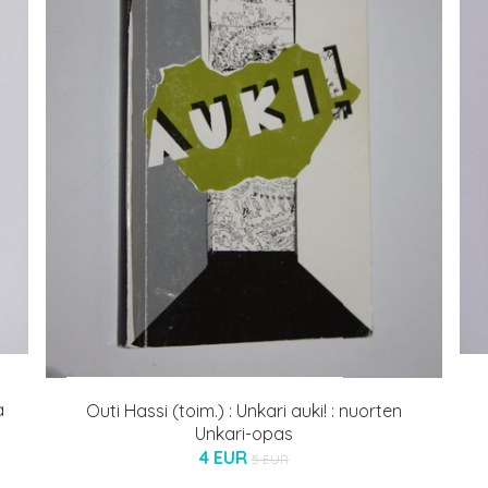
a
Outi Hassi (toim.) : Unkari auki! : nuorten
Unkari-opas
4 EUR
5 EUR