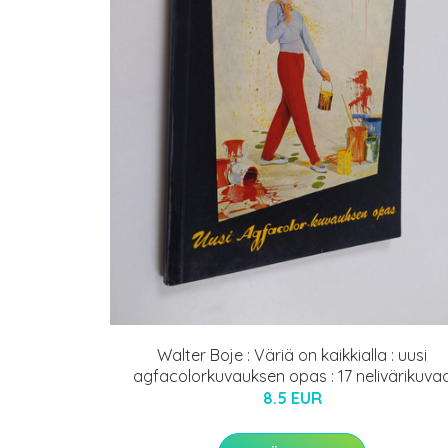
Walter Boje : Väriä on kaikkialla : uusi
agfacolorkuvauksen opas : 17 nelivärikuva
8.5 EUR