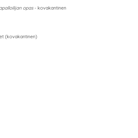
palloilijan opas
- kovakantinen
net (kovakantinen)