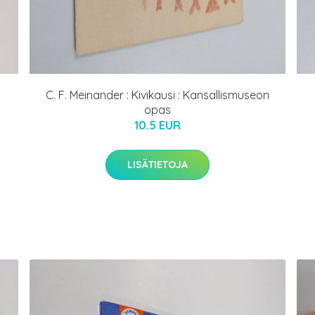
C. F. Meinander : Kivikausi : Kansallismuseon
opas
10.5 EUR
LISÄTIETOJA