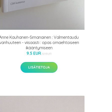
Anne Kauhanen-Simanainen : Valmentaudu
vanhuuteen - viisaasti : opas omaehtoiseen
ikääntymiseen
9.5 EUR
12 EUR
LISÄTIETOJA