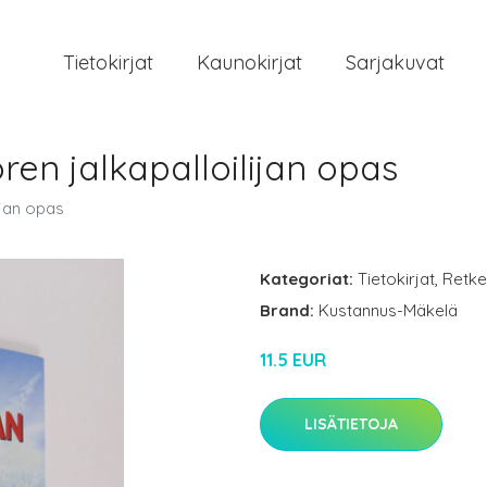
Tietokirjat
Kaunokirjat
Sarjakuvat
ren jalkapalloilijan opas
ijan opas
Kategoriat:
Tietokirjat
,
Retke
Brand:
Kustannus-Mäkelä
11.5 EUR
LISÄTIETOJA