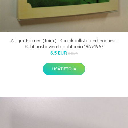
Aili ym. Palmen (Toim.) : Kuninkaallista perheonnea :
Ruhtinashovien tapahtumia 1963-1967
6.5 EUR
8 EUR
LISÄTIETOJA