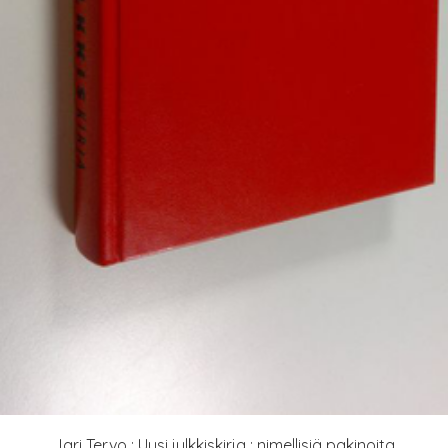
Jari Tervo : Uusi julkkiskirja : nimellisiä pakinoita