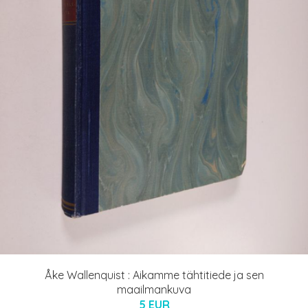
Åke Wallenquist : Aikamme tähtitiede ja sen
maailmankuva
5 EUR