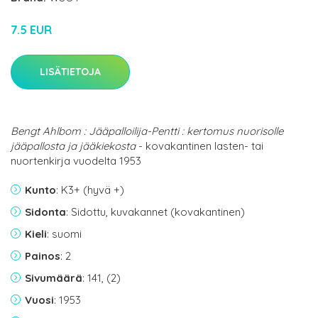
7.5 EUR
LISÄTIETOJA
Bengt Ahlbom : Jääpalloilija-Pentti : kertomus nuorisolle
jääpallosta ja jääkiekosta
- kovakantinen lasten- tai
nuortenkirja vuodelta 1953
Kunto
: K3+ (hyvä +)
Sidonta
: Sidottu, kuvakannet (kovakantinen)
Kieli
: suomi
Painos
: 2
Sivumäärä
: 141, (2)
Vuosi
: 1953