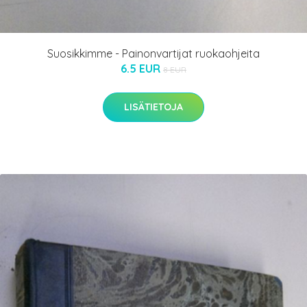
Suosikkimme - Painonvartijat ruokaohjeita
6.5 EUR
8 EUR
LISÄTIETOJA