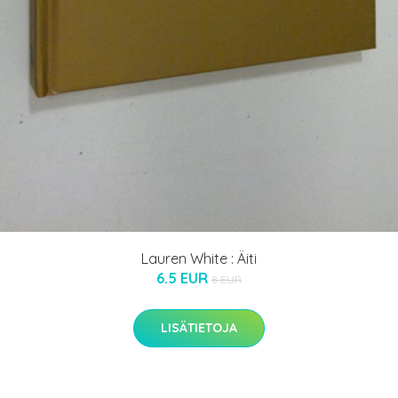
Lauren White : Äiti
6.5 EUR
8 EUR
LISÄTIETOJA