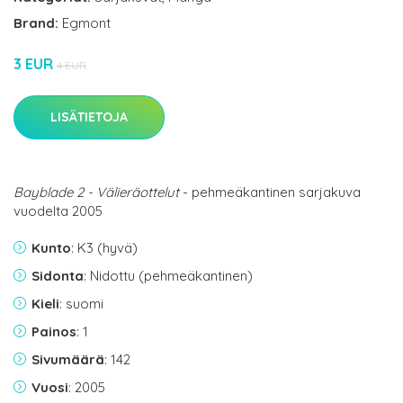
Brand:
Egmont
3 EUR
4 EUR
LISÄTIETOJA
Bayblade 2 - Välieräottelut
- pehmeäkantinen sarjakuva
vuodelta 2005
Kunto
: K3 (hyvä)
Sidonta
: Nidottu (pehmeäkantinen)
Kieli
: suomi
Painos
: 1
Sivumäärä
: 142
Vuosi
: 2005