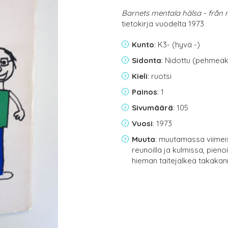
Barnets mentala hälsa - från rå
tietokirja vuodelta 1973
Kunto
: K3- (hyvä -)
Sidonta
: Nidottu (pehmeäk
Kieli
: ruotsi
Painos
: 1
Sivumäärä
: 105
Vuosi
: 1973
Muuta
: muutamassa viimei
reunoilla ja kulmissa, pien
hieman taitejälkeä takaka