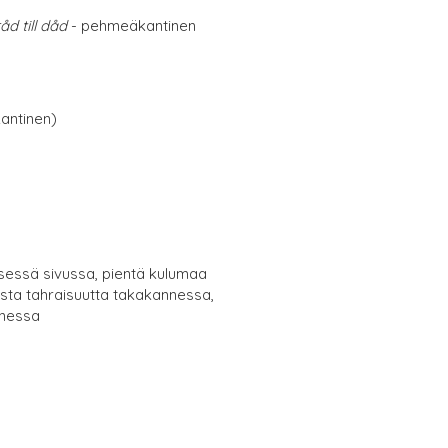
d till dåd
- pehmeäkantinen
antinen)
sessä sivussa, pientä kulumaa
oista tahraisuutta takakannessa,
nnessa