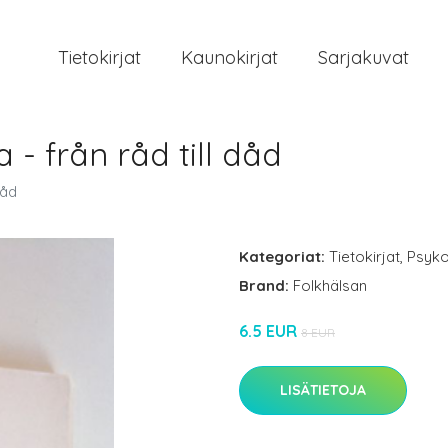
Tietokirjat
Kaunokirjat
Sarjakuvat
- från råd till dåd
dåd
Kategoriat:
Tietokirjat
,
Psyko
Brand:
Folkhälsan
6.5 EUR
8 EUR
LISÄTIETOJA