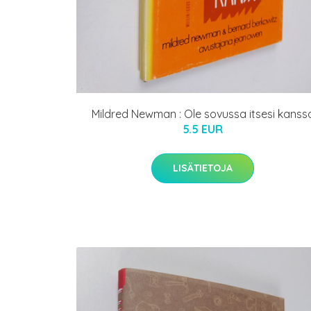
Mildred Newman : Ole sovussa itsesi kanss
5.5 EUR
LISÄTIETOJA