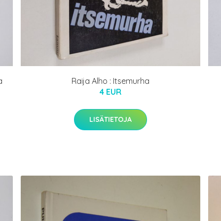
a
Raija Alho : Itsemurha
4 EUR
LISÄTIETOJA