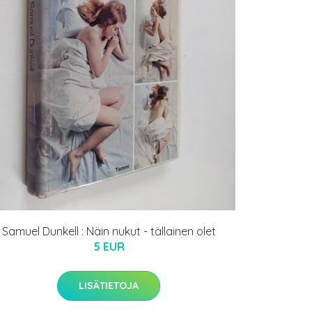
Samuel Dunkell : Näin nukut - tällainen olet
5 EUR
LISÄTIETOJA