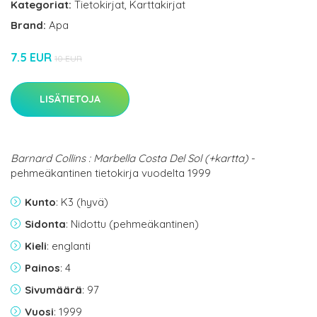
Kategoriat:
Tietokirjat
,
Karttakirjat
Brand:
Apa
7.5 EUR
10 EUR
LISÄTIETOJA
Barnard Collins : Marbella Costa Del Sol (+kartta)
-
pehmeäkantinen tietokirja vuodelta 1999
Kunto
: K3 (hyvä)
Sidonta
: Nidottu (pehmeäkantinen)
Kieli
: englanti
Painos
: 4
Sivumäärä
: 97
Vuosi
: 1999