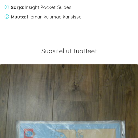
Sarja
: Insight Pocket Guides
Muuta
: hieman kulumaa kansissa
Suositellut tuotteet