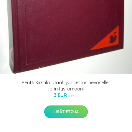
Pentti Kirstilä : Jäähyväiset lasihevoselle :
jännitysromaani
3 EUR
5 EUR
LISÄTIETOJA