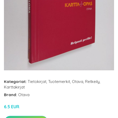
Kategoriat:
Tietokirjat
,
Tuotemerkit
,
Otava
,
Retkeily
,
Karttakirjat
Brand:
Otava
6.5 EUR