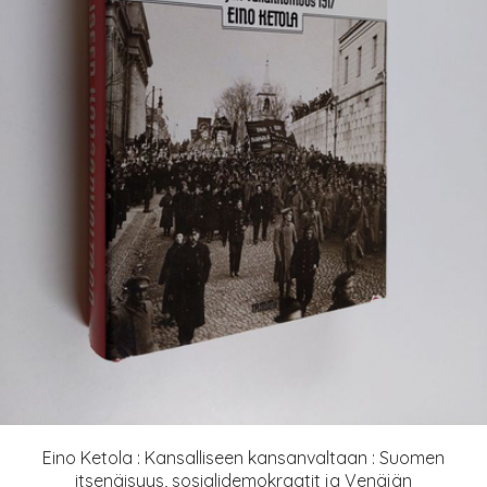
Eino Ketola : Kansalliseen kansanvaltaan : Suomen
itsenäisyys, sosialidemokraatit ja Venäjän