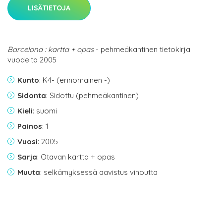
LISÄTIETOJA
Barcelona : kartta + opas
- pehmeäkantinen tietokirja
vuodelta 2005
Kunto
: K4- (erinomainen -)
Sidonta
: Sidottu (pehmeäkantinen)
Kieli
: suomi
Painos
: 1
Vuosi
: 2005
Sarja
: Otavan kartta + opas
Muuta
: selkämyksessä aavistus vinoutta