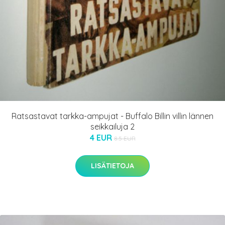
Ratsastavat tarkka-ampujat - Buffalo Billin villin lännen
seikkailuja 2
4 EUR
8.5 EUR
LISÄTIETOJA