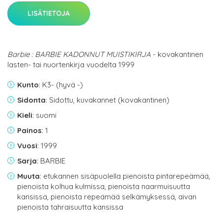
LISÄTIETOJA
Barbie : BARBIE KADONNUT MUISTIKIRJA
- kovakantinen
lasten- tai nuortenkirja vuodelta 1999
Kunto
: K3- (hyvä -)
Sidonta
: Sidottu, kuvakannet (kovakantinen)
Kieli
: suomi
Painos
: 1
Vuosi
: 1999
Sarja
: BARBIE
Muuta
: etukannen sisäpuolella pienoista pintarepeämää,
pienoista kolhua kulmissa, pienoista naarmuisuutta
kansissa, pienoista repeämää selkämyksessä, aivan
pienoista tahraisuutta kansissa