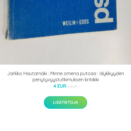
Jarkko Hautamäki : Minne omena putoaa : älykkyyden
periytyvyystutkimuksen kritiikki
4 EUR
5 EUR
LISÄTIETOJA