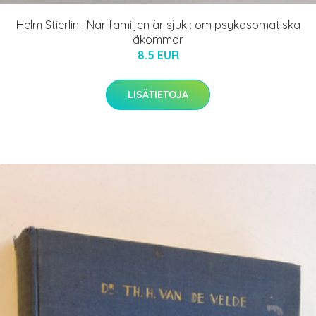
Helm Stierlin : När familjen är sjuk : om psykosomatiska
åkommor
8.5 EUR
LISÄTIETOJA