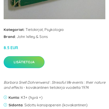
Kategoriat:
Tietokirjat
,
Psykologia
Brand:
John Wiley & Sons
8.5 EUR
LISÄTIETOJA
Barbara Snell Dohrenwend : Stressful life events : their nature
and effects
- kovakantinen tietokirja vuodelta 1974
Kunto
: K3+ (hyvä +)
Sidonta
: Sidottu kansipaperein (kovakantinen)