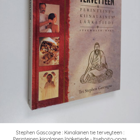
Stephen Gascoigne : Kiinalainen tie terveyteen :
Perinteinen kiinalainen lääketiede - Itsehoito-opas