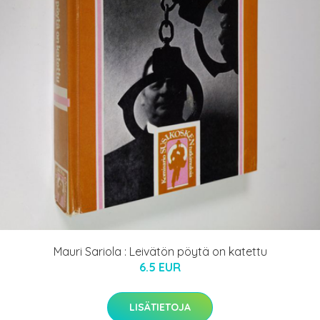
Mauri Sariola : Leivätön pöytä on katettu
6.5 EUR
LISÄTIETOJA