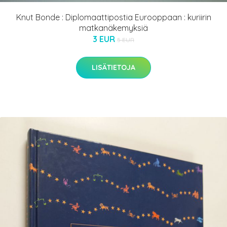
Knut Bonde : Diplomaattipostia Eurooppaan : kuriirin
matkanäkemyksiä
3 EUR
5 EUR
LISÄTIETOJA