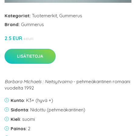
Kategoriat:
Tuotemerkit
,
Gummerus
Brand:
Gummerus
2.5 EUR
4 EUR
LISÄTIETOJA
Barbara Michaels : Neitsytvaimo
- pehmeäkantinen romaani
vuodelta 1992
Kunto
: K3+ (hyvä +)
Sidonta
: Nidottu (pehmeäkantinen)
Kieli
: suomi
Painos
: 2