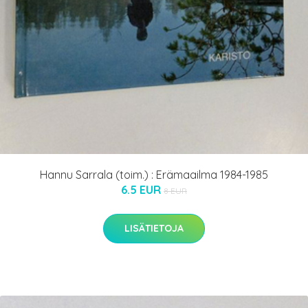
Hannu Sarrala (toim.) : Erämaailma 1984-1985
6.5 EUR
8 EUR
LISÄTIETOJA