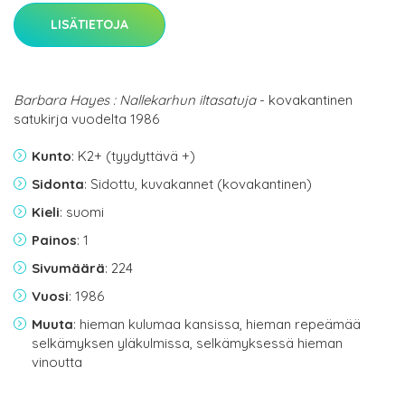
LISÄTIETOJA
Barbara Hayes : Nallekarhun iltasatuja
- kovakantinen
satukirja vuodelta 1986
Kunto
: K2+ (tyydyttävä +)
Sidonta
: Sidottu, kuvakannet (kovakantinen)
Kieli
: suomi
Painos
: 1
Sivumäärä
: 224
Vuosi
: 1986
Muuta
: hieman kulumaa kansissa, hieman repeämää
selkämyksen yläkulmissa, selkämyksessä hieman
vinoutta