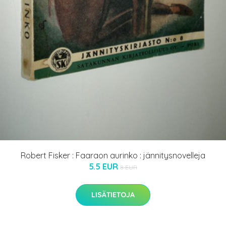
Robert Fisker : Faaraon aurinko : jännitysnovelleja
5.5 EUR
8 EUR
LISÄTIETOJA