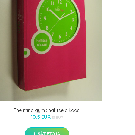
The mind gym : hallitse aikaasi
10.5 EUR
15 EUR
LISÄTIETOJA