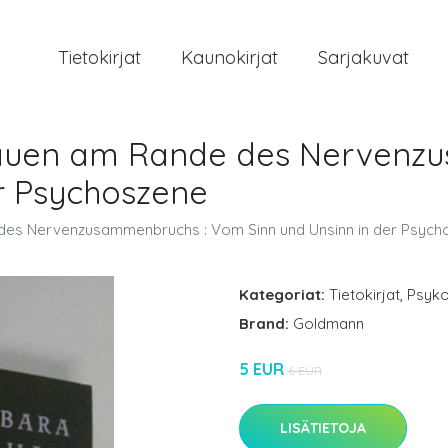
Tietokirjat
Kaunokirjat
Sarjakuvat
rauen am Rande des Nervenz
er Psychoszene
des Nervenzusammenbruchs : Vom Sinn und Unsinn in der Psych
Kategoriat:
Tietokirjat
,
Psyko
Brand:
Goldmann
5 EUR
6 EUR
LISÄTIETOJA