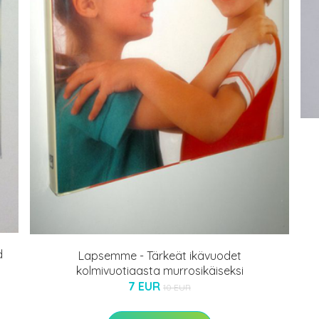
d
Lapsemme - Tärkeät ikävuodet
kolmivuotiaasta murrosikäiseksi
7 EUR
10 EUR