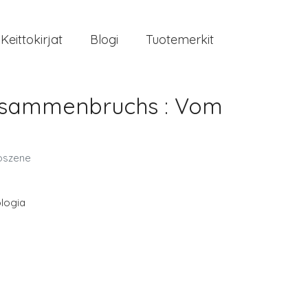
Keittokirjat
Blogi
Tuotemerkit
usammenbruchs : Vom
oszene
logia