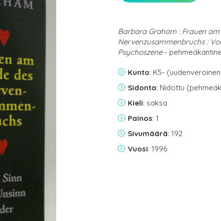
Barbara Graham : Frauen am
Nervenzusammenbruchs : Vom 
Psychoszene
- pehmeäkantinen
Kunto
: K5- (uudenveroinen
Sidonta
: Nidottu (pehmeäk
Kieli
: saksa
Painos
: 1
Sivumäärä
: 192
Vuosi
: 1996