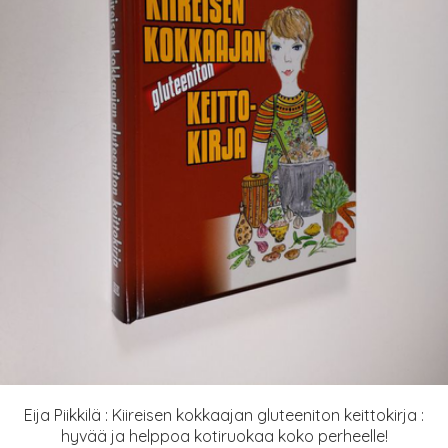
Eija Piikkilä : Kiireisen kokkaajan gluteeniton keittokirja :
hyvää ja helppoa kotiruokaa koko perheelle!