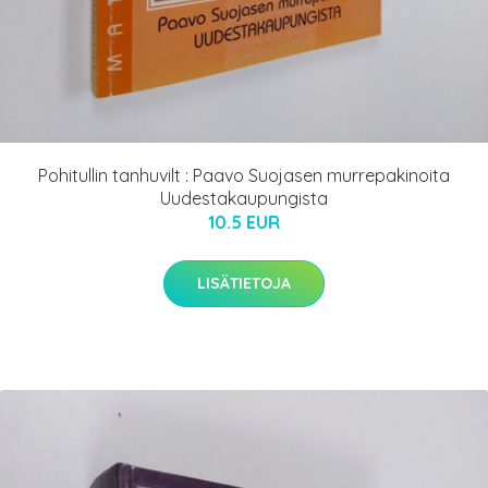
Pohitullin tanhuvilt : Paavo Suojasen murrepakinoita
Uudestakaupungista
10.5 EUR
LISÄTIETOJA