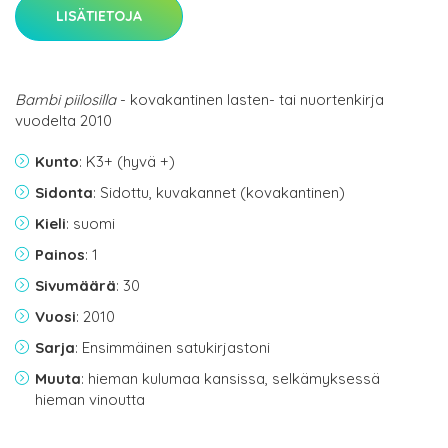
LISÄTIETOJA
Bambi piilosilla
- kovakantinen lasten- tai nuortenkirja
vuodelta 2010
Kunto
: K3+ (hyvä +)
Sidonta
: Sidottu, kuvakannet (kovakantinen)
Kieli
: suomi
Painos
: 1
Sivumäärä
: 30
Vuosi
: 2010
Sarja
: Ensimmäinen satukirjastoni
Muuta
: hieman kulumaa kansissa, selkämyksessä
hieman vinoutta