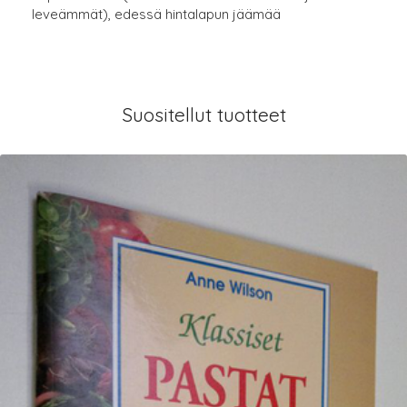
leveämmät), edessä hintalapun jäämää
Suositellut tuotteet