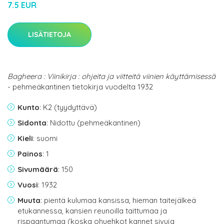
7.5 EUR
LISÄTIETOJA
Bagheera : Viinikirja : ohjeita ja viitteitä viinien käyttämisessä
- pehmeäkantinen tietokirja vuodelta 1932
Kunto
: K2 (tyydyttävä)
Sidonta
: Nidottu (pehmeäkantinen)
Kieli
: suomi
Painos
: 1
Sivumäärä
: 150
Vuosi
: 1932
Muuta
: pientä kulumaa kansissa, hieman taitejälkeä
etukannessa, kansien reunoilla taittumaa ja
rispaantumaa (koska ohuehkot kannet sivuja