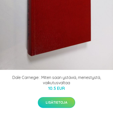
Dale Carnegie : Miten saan ystäviä, menestystä,
vaikutusvaltaa
10.5 EUR
LISÄTIETOJA