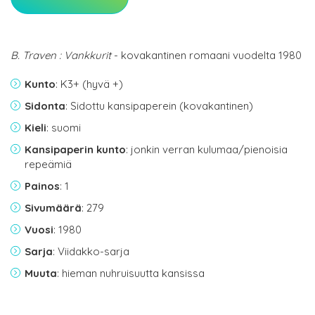
B. Traven : Vankkurit
- kovakantinen romaani vuodelta 1980
Kunto
: K3+ (hyvä +)
Sidonta
: Sidottu kansipaperein (kovakantinen)
Kieli
: suomi
Kansipaperin kunto
: jonkin verran kulumaa/pienoisia
repeämiä
Painos
: 1
Sivumäärä
: 279
Vuosi
: 1980
Sarja
: Viidakko-sarja
Muuta
: hieman nuhruisuutta kansissa