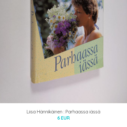
Liisa Hännikäinen : Parhaassa iässä
6 EUR