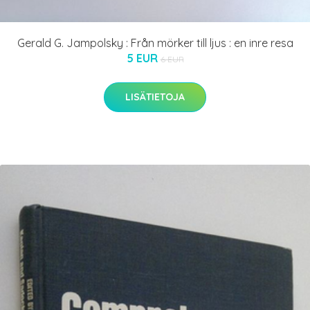
Gerald G. Jampolsky : Från mörker till ljus : en inre resa
5 EUR
6 EUR
LISÄTIETOJA