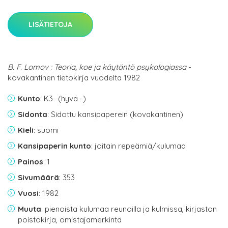
LISÄTIETOJA
B. F. Lomov : Teoria, koe ja käytäntö psykologiassa
-
kovakantinen tietokirja vuodelta 1982
Kunto
: K3- (hyvä -)
Sidonta
: Sidottu kansipaperein (kovakantinen)
Kieli
: suomi
Kansipaperin kunto
: joitain repeämiä/kulumaa
Painos
: 1
Sivumäärä
: 353
Vuosi
: 1982
Muuta
: pienoista kulumaa reunoilla ja kulmissa, kirjaston
poistokirja, omistajamerkintä