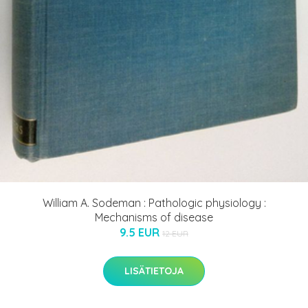
William A. Sodeman : Pathologic physiology :
Mechanisms of disease
9.5 EUR
12 EUR
LISÄTIETOJA