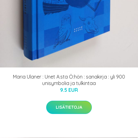
Maria Ulaner : Unet A:sta Ö:hön : sanakirja : yli 900
unisymbolia ja tulkintaa
9.5 EUR
LISÄTIETOJA