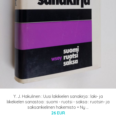
Y. J. Hakulinen : Uusi lakikielen sanakirja : laki- ja
liikekielen sanastoa : suomi - ruotsi - saksa : ruotsin- ja
saksankielinen hakemisto = Ny ...
26 EUR