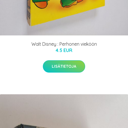
Walt Disney : Perhonen vieköön
4.5 EUR
LISÄTIETOJA