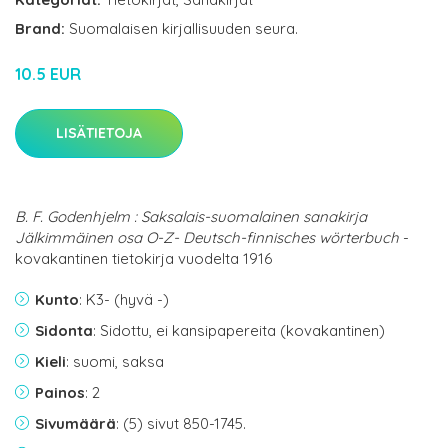
Brand:
Suomalaisen kirjallisuuden seura.
10.5 EUR
LISÄTIETOJA
B. F. Godenhjelm : Saksalais-suomalainen sanakirja
Jälkimmäinen osa O-Z- Deutsch-finnisches wörterbuch
-
kovakantinen tietokirja vuodelta 1916
Kunto
: K3- (hyvä -)
Sidonta
: Sidottu, ei kansipapereita (kovakantinen)
Kieli
: suomi, saksa
Painos
: 2
Sivumäärä
: (5) sivut 850-1745.