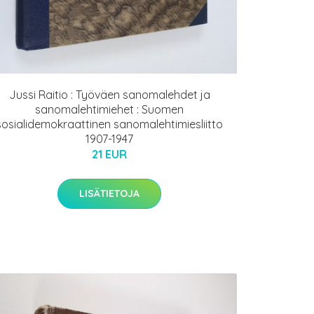
Jussi Raitio : Työväen sanomalehdet ja
sanomalehtimiehet : Suomen
sosialidemokraattinen sanomalehtimiesliitto
1907-1947
21 EUR
LISÄTIETOJA