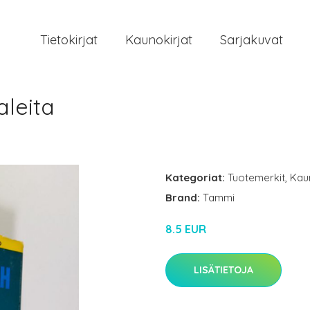
Tietokirjat
Kaunokirjat
Sarjakuvat
aleita
Kategoriat:
Tuotemerkit
,
Kau
Brand:
Tammi
8.5 EUR
LISÄTIETOJA