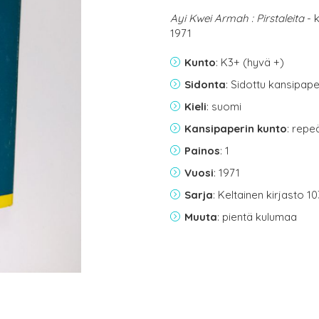
Ayi Kwei Armah : Pirstaleita
- 
1971
Kunto
: K3+ (hyvä +)
Sidonta
: Sidottu kansipap
Kieli
: suomi
Kansipaperin kunto
: rep
Painos
: 1
Vuosi
: 1971
Sarja
: Keltainen kirjasto 10
Muuta
: pientä kulumaa