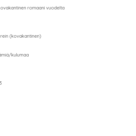
kovakantinen romaani vuodelta
erein (kovakantinen)
eämiä/kulumaa
3